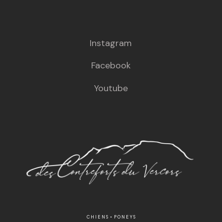
Instagram
Facebook
Youtube
C H I E N S • P O N E Y S